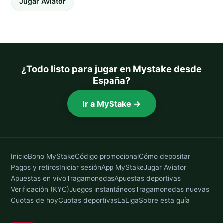
Jugar Aviator
¿Todo listo para jugar en Mystake desde
España?
Ir a MyStake →
Inicio
Bono MyStake
Código promocional
Cómo depositar
Pagos y retiros
Iniciar sesión
App MyStake
Jugar Aviator
Apuestas en vivo
Tragamonedas
Apuestas deportivas
Verificación (KYC)
Juegos instantáneos
Tragamonedas nuevas
Cuotas de hoy
Cuotas deportivas
LaLiga
Sobre esta guía