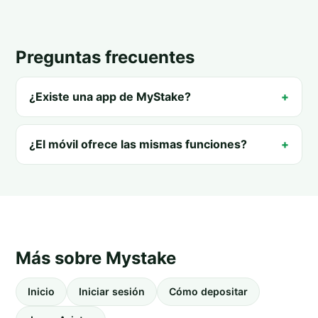
Preguntas frecuentes
¿Existe una app de MyStake?
¿El móvil ofrece las mismas funciones?
Más sobre Mystake
Inicio
Iniciar sesión
Cómo depositar