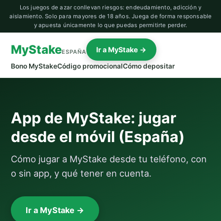
Los juegos de azar conllevan riesgos: endeudamiento, adicción y
aislamiento. Solo para mayores de 18 años. Juega de forma responsable
y apuesta únicamente lo que puedas permitirte perder.
MyStake
Ir a MyStake →
ESPAÑA
Bono MyStake
Código promocional
Cómo depositar
App de MyStake: jugar
desde el móvil (España)
Cómo jugar a MyStake desde tu teléfono, con
o sin app, y qué tener en cuenta.
Ir a MyStake →