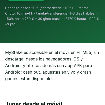
Depósito desde 20 € (cripto: desde ~10 €) · Retiros
Cripto: 10 min–1 h · tarjeta/transferencia: 1–3 días hábiles ·
150% hasta 750 € + 30 giros (casino) / 170% hasta 1.000 €
(cripto)
MyStake es accesible en el móvil en HTML5, sin
descarga, desde los navegadores iOS y
Android, y ofrece además una app APK para
Android; cash out, apuestas en vivo y crash
games están disponibles.
Jugar desde el móvil